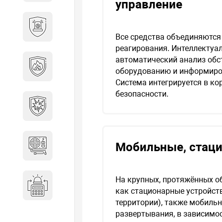
управление
Охранно-пожарные
сигнализации
Все средства объединяются
реагирования. Интеллекту
автоматический анализ обс
Противопожарная
оборудованию и информиров
безопасность
Система интегрируется в к
безопасности.
Взрывозащищенное
оборудование
Мобильные, стац
Источники питания
На крупных, протяжённых о
Системы оповещения
как стационарные устройств
территории), также мобиль
развертывания, в зависимос