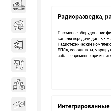
Специальные автомобили
Радиоразведка, р
Средства защиты информации
Пассивное оборудование фи
каналы передачи данных ме
Радиотехнические комплек
Телефония
БПЛА, координаты, маршрут 
заблаговременно применить
Тепловизионная техника
Технические средства охраны
Электронные ключи
Интегрированные