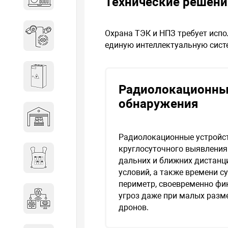
Технические решени
объектов недвижимости
Охрана ТЭК и НПЗ требует испо
Системы охраны периметра
единую интеллектуальную сист
Системы электропитания
Радиолокационны
обнаружения
Складское оборудование
Радиолокационные устройс
круглосуточного выявления
Снаряжение и экипировка
дальних и ближних дистанц
условий, а также времени с
периметр, своевременно фи
угроз даже при малых разме
Специальная техника
дронов.