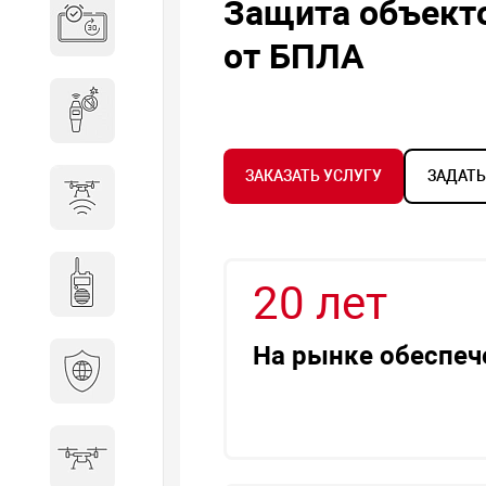
Защита объект
Система бронирования
переговорных
от БПЛА
Досмотровое оборудование
ЗАКАЗАТЬ УСЛУГУ
ЗАДАТЬ
Защита от БПЛА
Радиостанции
20 лет
На рынке обеспеч
Кибербезопасность
БПА