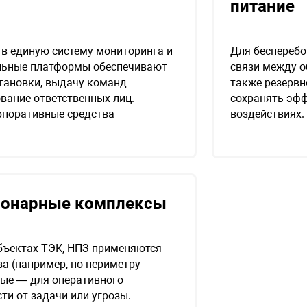
питание
 в единую систему мониторинга и
Для беспереб
альные платформы обеспечивают
связи между о
тановки, выдачу команд
также резервн
ание ответственных лиц.
сохранять эф
орпоративные средства
воздействиях.
ионарные комплексы
бъектах ТЭК, НПЗ применяются
а (например, по периметру
ные — для оперативного
ти от задачи или угрозы.