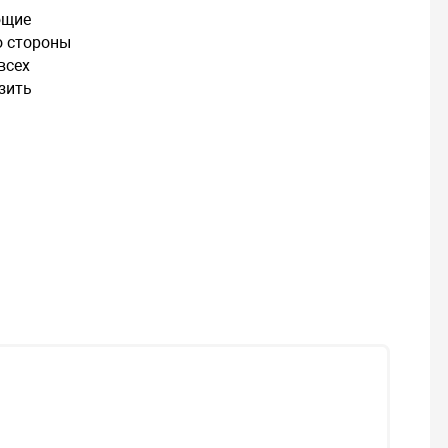
ющие
о стороны
всех
зить