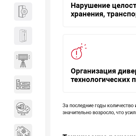
Нарушение целост
Кабины
хранения, трансп
Локеры
Осветительные установки
Организация диве
технологических 
Промышленное оборудование
Система контроля управления
За последние годы количество 
доступом
значительно возросло, что уси
Системы мониторинга и
аналитики эксплуатации