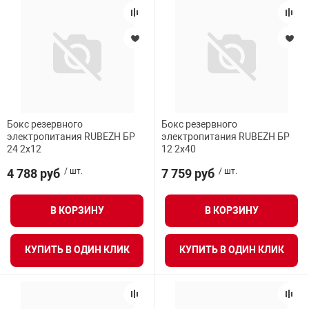
арная безопасность
ищенное оборудование
Бокс резервного
Бокс резервного
питания
электропитания RUBEZH БР
электропитания RUBEZH БР
24 2х12
12 2х40
повещения
4 788 руб
/ шт.
7 759 руб
/ шт.
В КОРЗИНУ
В КОРЗИНУ
КУПИТЬ В ОДИН КЛИК
КУПИТЬ В ОДИН КЛИК