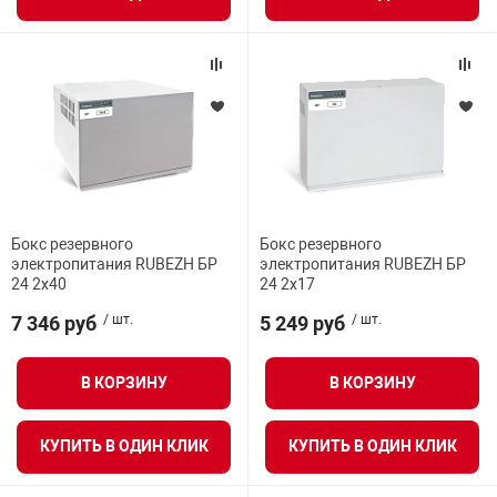
я техника
ые автомобили
защиты информации
Бокс резервного
Бокс резервного
электропитания RUBEZH БР
электропитания RUBEZH БР
24 2х40
24 2х17
нная техника
7 346 руб
/ шт.
5 249 руб
/ шт.
е средства охраны
В КОРЗИНУ
В КОРЗИНУ
ые ключи
КУПИТЬ В ОДИН КЛИК
КУПИТЬ В ОДИН КЛИК
жарные сигнализации