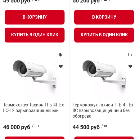
49 500 руб
50 200 руб
В КОРЗИНУ
В КОРЗИНУ
арная безопасность
КУПИТЬ В ОДИН КЛИК
КУПИТЬ В ОДИН КЛИК
ищенное оборудование
питания
повещения
Термокожух Тахион ТГБ-4Г Ex
Термокожух Тахион ТГБ-4Г Ex
IIC-12 взрывозащищенный
IIC взрывозащищенный без
обогрева
46 000 руб
/ шт.
44 500 руб
/ шт.