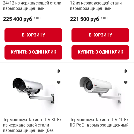
24/12 из нержавеющей стали
12 из нержавеющей стали
нтроля управления
взрывозащищенный
взрывозащищенный
225 400 руб
/ шт.
221 500 руб
/ шт.
ниторинга и аналитики
В КОРЗИНУ
В КОРЗИНУ
ии объектов
сти
КУПИТЬ В ОДИН КЛИК
КУПИТЬ В ОДИН КЛИК
раны периметра
ектропитания
оборудование
 и экипировка
Термокожух Тахион ТГБ-8Г Ex
Термокожух Тахион ТГБ-4Г Ex
из нержавеющей стали
IIC-PoE+ взрывозащищенный
взрывозащищенный (без