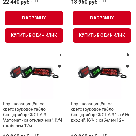
22 440 руб
/ шт.
18 960 руб
/ шт.
арная безопасность
В КОРЗИНУ
В КОРЗИНУ
КУПИТЬ В ОДИН КЛИК
КУПИТЬ В ОДИН КЛИК
ищенное оборудование
питания
повещения
Взрывозащищённое
Взрывозащищённое
светозвуковое табло
светозвуковое табло
Спецприбор СКОПА-3
Спецприбор СКОПА-3 "Газ! Не
"Автоматика отключена", К/Ч
входи!", К/Ч с кабелем 12м
с кабелем 12м
/ шт.
/ шт.