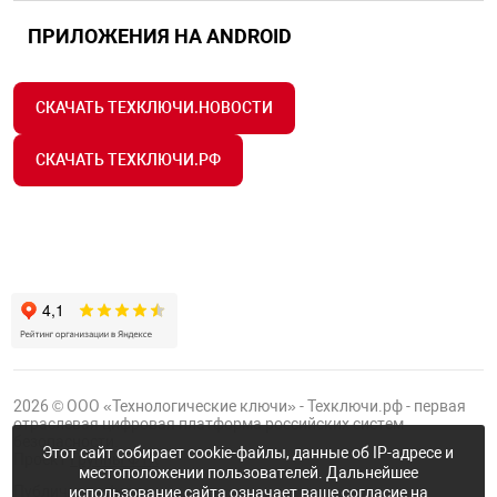
ПРИЛОЖЕНИЯ НА ANDROID
СКАЧАТЬ ТЕХКЛЮЧИ.НОВОСТИ
СКАЧАТЬ ТЕХКЛЮЧИ.РФ
2026 © ООО «Технологические ключи» - Техключи.рф - первая
отраслевая цифровая платформа российских систем
безопасности.
Этот сайт собирает cookie-файлы, данные об IP-адресе и
Проект
Группы ФТК
местоположении пользователей. Дальнейшее
Публичная оферта
использование сайта означает ваше согласие на