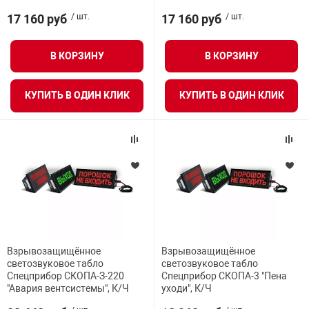
я техника
17 160 руб
/ шт.
17 160 руб
/ шт.
ые автомобили
В КОРЗИНУ
В КОРЗИНУ
защиты информации
КУПИТЬ В ОДИН КЛИК
КУПИТЬ В ОДИН КЛИК
нная техника
е средства охраны
Взрывозащищённое
Взрывозащищённое
светозвуковое табло
светозвуковое табло
ые ключи
Спецприбор СКОПА-З-220
Спецприбор СКОПА-3 "Пена
"Авария вентсистемы", К/Ч
уходи", К/Ч
жарные сигнализации