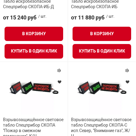
Табло искробезопасное
Табло искробезопасное
орудование
Прочее оборуд
Оборудования д
взрывозащищё
напряжением 2
Спецприбор СКОПА-ИБ-Д
Спецприбор СКОПА-ИБ
Цвет
Товарные весы
видеонаблюде
Турникеты
пожаротушени
от 15 240 руб
/ шт.
от 11 880 руб
/ шт.
истическое
Оповещатели с
Стабилизаторы
Маркировка взрывозащиты
Торговые весы
ие
Пульты управл
Шлагбаумы
Оборудования д
взрывозащищё
В КОРЗИНУ
В КОРЗИНУ
пожаротушени
Структурирова
Надпись
Фасовочные ве
еское оборудование
Термокожухи
Шлюзовые каб
Оповещатели с
Система
КУПИТЬ В ОДИН КЛИК
КУПИТЬ В ОДИН КЛИК
Огнетушители
взрывозащищё
иссионные
Термошкафы
Электронные 
тры
Рукава пожарн
Посты взрыво
овое оборудование
Сигнально-осв
Приборы приём
приборы
взрывозащищё
ическое оборудование
Средства защи
Системы видео
Взрывозащищённое световое
Взрывозащищённое световое
дыхания
взрывозащище
табло Спецприбор СКОПА
табло Спецприбор СКОПА-С
"Пожар в смежном
исп.Север, "Внимание газ", Ж/