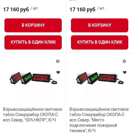
нтроля управления
17 160 руб
/ шт.
17 160 руб
/ шт.
В КОРЗИНУ
В КОРЗИНУ
ниторинга и аналитики
ии объектов
КУПИТЬ В ОДИН КЛИК
КУПИТЬ В ОДИН КЛИК
сти
раны периметра
ектропитания
оборудование
Взрывозащищённое световое
Взрывозащищённое световое
табло Спецприбор СКОПА-С
табло Спецприбор СКОПА-С
 и экипировка
исп.Север, "50% НКПР", К/Ч
исп.Север, "Место
подключения пожарной
техники", К/Ч