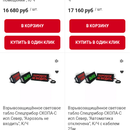
помещении", К/Ч
Ч
Средства инди
Табло взрыво
16 680 руб
/ шт.
17 160 руб
/ шт.
металлоконструкции
Стволы пожар
Термошкафы в
В КОРЗИНУ
В КОРЗИНУ
вные решения
Узлы стыковоч
КУПИТЬ В ОДИН КЛИК
КУПИТЬ В ОДИН КЛИК
нная безопасность
Установки рас
Шкафы пожарн
Щиты пожарны
ные установки
Взрывозащищённое световое
Взрывозащищённое световое
табло Спецприбор СКОПА-С
табло Спецприбор СКОПА-С
исп.Север, "Аэрозоль не
исп.Север, "Автоматика
ное оборудование
входить", К/Ч
отключена", К/Ч с кабелем
25м