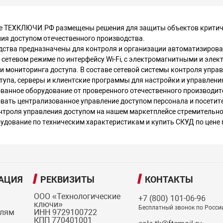
е ТЕХКЛЮЧИ.РФ размещены решения для защиты объектов критиче
ия доступом отечественного производства.
дства предназначены для контроля и организации автоматизирова
 сетевом режиме по интерфейсу Wi-Fi, с электромагнитными и эле
 и мониторинга доступа. В составе сетевой системы контроля упра
тупа, серверы и клиентские программы для настройки и управлени
ванное оборудование от проверенного отечественного производит
вать централизованное управление доступом персонала и посетит
нтроля управления доступом на нашем маркетплейсе стремительно
удование по техническим характеристикам и купить СКУД по цене
АЦИЯ
РЕКВИЗИТЫ
КОНТАКТЫ
ООО «Технологические
+7 (800) 101-06-96
ключи»
Бесплатный звонок по Росси
елям
ИНН 9729100722
КПП 770401001