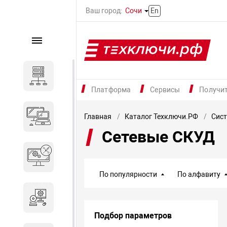
Ваш город:
Сочи
En
Каталог
Серверное оборудование
Платформа
Сервисы
Получи
Компьютеры и ноутбуки
Главная
Каталог Техключи.РФ
Сист
Сетевые СКУД
Комплектующие для
вычислительного
оборудования
По популярности
По алфавиту
Программное обеспечение
Подбор параметров