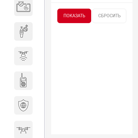
Система бронирования
переговорных
Досмотровое оборудование
Защита от БПЛА
Радиостанции
Кибербезопасность
БПА