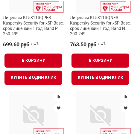
Форм-фактор
Средства инди
Табло взрыво
металлоконструкции
Лицензия KL5811RQPFS -
Лицензия KL5811RQNFS -
Процессор
Kaspersky Security for xSP, Base,
Kaspersky Security for xSP, Base,
Стволы пожар
Термошкафы в
срок лицензии 1 год, Band P:
срок лицензии 1 год, Band N:
вные решения
250-499
200-249
Длина волны
Узлы стыковоч
699.60 руб
/ шт.
763.50 руб
/ шт.
нная безопасность
Режим UTM (комбинированный режим
МЭ+IPS+DPI)
В КОРЗИНУ
В КОРЗИНУ
Установки рас
Режим VPN
КУПИТЬ В ОДИН КЛИК
КУПИТЬ В ОДИН КЛИК
Шкафы пожарн
Режим МЭ (единственный активный механизм
Щиты пожарны
защиты)
ные установки
Режим L2 IPS (обнаружение и предотвращение
ное оборудование
атак на канальном уровне)