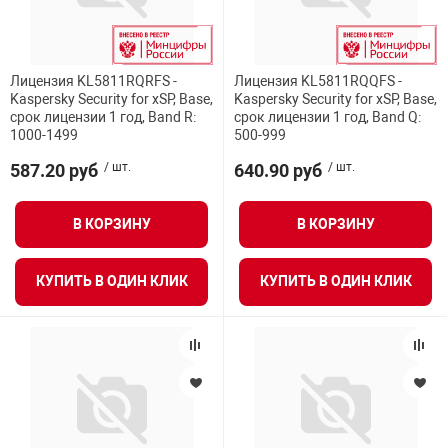
орудование
Прочее оборуд
Оборудования д
взрывозащищё
напряжением 2
Товарные весы
видеонаблюде
Турникеты
пожаротушени
Температурный режим
истическое
Оповещатели с
Стабилизаторы
Лицензия KL5811RQRFS -
Лицензия KL5811RQQFS -
Торговые весы
ие
Пульты управл
Шлагбаумы
Оборудования д
взрывозащищё
Kaspersky Security for xSP, Base,
Kaspersky Security for xSP, Base,
Оперативная память
пожаротушени
срок лицензии 1 год, Band R:
срок лицензии 1 год, Band Q:
1000-1499
500-999
Структурирова
Фасовочные ве
еское оборудование
Термокожухи
Шлюзовые каб
Оповещатели с
Система
Гарантия
587.20 руб
/ шт.
640.90 руб
/ шт.
Огнетушители
взрывозащищё
иссионные
Термошкафы
Электронные 
Вес
В КОРЗИНУ
В КОРЗИНУ
тры
Рукава пожарн
Посты взрыво
Количество устройств
КУПИТЬ В ОДИН КЛИК
КУПИТЬ В ОДИН КЛИК
овое оборудование
Сигнально-осв
Приборы приём
приборы
взрывозащищё
Срок действия лицензии
ическое оборудование
Средства защи
Системы видео
USB – порты
дыхания
взрывозащище