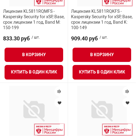
нтроля управления
Возможно использование в режиме кластера
Лицензия KL5811RQMFS -
Лицензия KL5811RQKFS -
высокой доступности с автоматической
Kaspersky Security for xSP, Base,
Kaspersky Security for xSP, Base,
срок лицензии 1 год, Band M:
срок лицензии 1 год, Band K:
синхронизацией состояния сессий
150-199
100-149
ниторинга и аналитики
833.30 руб
/ шт.
909.40 руб
/ шт.
ии объектов
сти
В КОРЗИНУ
В КОРЗИНУ
ВСЕ ФИЛЬТРЫ
раны периметра
КУПИТЬ В ОДИН КЛИК
КУПИТЬ В ОДИН КЛИК
ектропитания
оборудование
 и экипировка