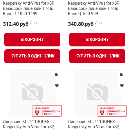
Kaspersky Anti-Virus for xSP,
Kaspersky Anti-Virus for xSP,
Base, срок лицензии 1 год,
Base, срок лицензии 1 год,
Band R: 1000-1499
Band Q: 500-999
арная безопасность
312.40 руб
/ шт.
340.80 руб
/ шт.
ищенное оборудование
В КОРЗИНУ
В КОРЗИНУ
питания
КУПИТЬ В ОДИН КЛИК
КУПИТЬ В ОДИН КЛИК
повещения
Лицензия KL5111RQPFS -
Лицензия KL5111RQNFS -
Kaspersky Anti-Virus for xSP,
Kaspersky Anti-Virus for xSP,