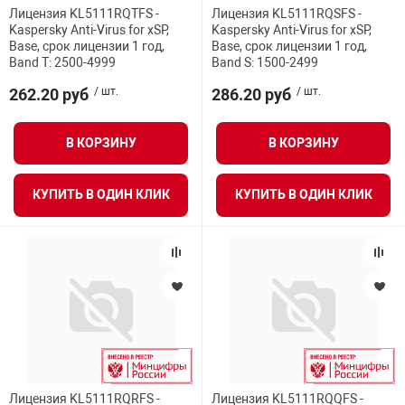
я техника
Лицензия KL5111RQTFS -
Лицензия KL5111RQSFS -
Kaspersky Anti-Virus for xSP,
Kaspersky Anti-Virus for xSP,
Base, срок лицензии 1 год,
Base, срок лицензии 1 год,
Band T: 2500-4999
Band S: 1500-2499
ые автомобили
262.20 руб
/ шт.
286.20 руб
/ шт.
защиты информации
В КОРЗИНУ
В КОРЗИНУ
КУПИТЬ В ОДИН КЛИК
КУПИТЬ В ОДИН КЛИК
нная техника
е средства охраны
ые ключи
Лицензия KL5111RQRFS -
Лицензия KL5111RQQFS -
жарные сигнализации